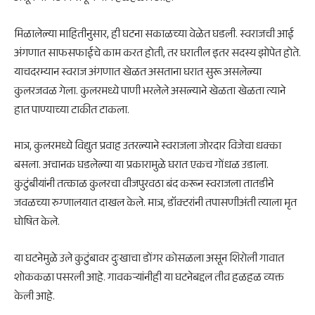
मिळालेल्या माहितीनुसार, ही घटना सकाळच्या वेळेत घडली. स्वराजची आई
अंगणात साफसफाईचे काम करत होती, तर घरातील इतर सदस्य झोपेत होते.
याचदरम्यान स्वराज अंगणात खेळत असताना घरात सुरू असलेल्या
कुलरजवळ गेला. कुलरमध्ये पाणी भरलेले असल्याने खेळता खेळता त्याने
हात पाण्याच्या टाकीत टाकला.
मात्र, कुलरमध्ये विद्युत प्रवाह उतरल्याने स्वराजला जोरदार विजेचा धक्का
बसला. अचानक घडलेल्या या प्रकारामुळे घरात एकच गोंधळ उडाला.
कुटुंबीयांनी तत्काळ कुलरचा वीजपुरवठा बंद करून स्वराजला तातडीने
जवळच्या रुग्णालयात दाखल केले. मात्र, डॉक्टरांनी तपासणीअंती त्याला मृत
घोषित केले.
या घटनेमुळे उले कुटुंबावर दुःखाचा डोंगर कोसळला असून शिरोली गावात
शोककळा पसरली आहे. गावकऱ्यांनीही या घटनेबद्दल तीव्र हळहळ व्यक्त
केली आहे.