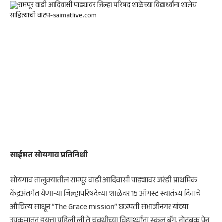
साईमत सोयगाव प्रतिनिधी
सोयगाव तालुक्यातील रामपूर वाडी आदिवासी पाड्यावर जरंडी प्राथमिक
केंद्रअंतर्गत येणाऱ्या जिल्हापरिषदेच्या शाळेवर 15 ऑगस्ट स्वातंत्र्य दिनाचे
औचित्य साधून “The Grace mission” छत्रपती संभाजीनगर यांच्या
उपक्रमातून इयत्ता पहिली ली ते चवथीच्या विद्यार्थ्यांना स्कुल बॅग, नोटबुक पेन