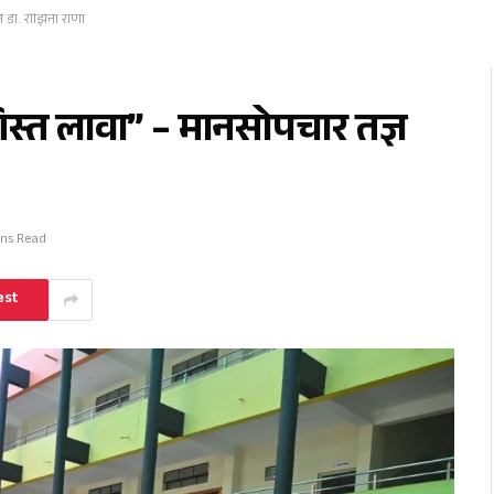
ञ डॉ. रोझिना राणा
शिस्त लावा” – मानसोपचार तज्ञ
ins Read
est