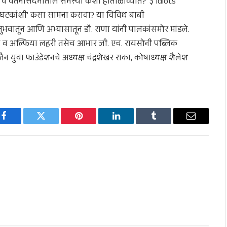
व वर्तनासंदर्भातील समस्या कशा हाताळाव्यात? ‘३ Idiots ’
्य घटकांशी’ कसा सामना करावा? या विविध बाबी
भवातून आणि अभ्यासातून डॉ. राणा यांनी पालकांसमोर मांडले.
टील व अल्फिया लहरी तसेच आभार जी. एच. रायसोनी पब्लिक
न युवा फाउंडेशनचे अध्यक्ष चंद्रशेखर राका, कोषाध्यक्ष शैलेश
Facebook
Twitter
Pinterest
LinkedIn
Tumblr
Email