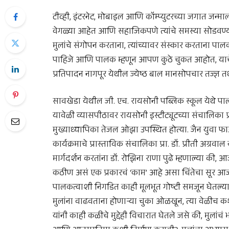
टीव्ही, इंटरनेट, मोबाइल आणि कॉम्प्युटरच्या जगात जन्माल
वेगळ्या आहेत आणि सहाजिकपणे त्यांचे समस्या सोडवण्य
मुलांचे संगोपन करताना, त्यांच्यावर संस्कार करताना प
पाहिजे आणि पालक म्हणून आपण कुठे चुकत आहोत, याचे
प्रतिपादन नागपूर येथील ज्येष्ठ बाल मानसोपचार तज्ज्ञ 
सावखेडा येथील जी. एच. रायसोनी पब्लिक स्कूल येथे पालक
यावेळी व्यासपीठावर रायसोनी इस्टीट्यूटच्या संचालिका प्र
मुख्याध्यापिका तेजल ओझा उपस्थित होत्या. जैन युवा फाउंड
कार्यक्रमाचे प्रास्ताविक संचालिका प्रा. डॉ. प्रीती अग्रवाल 
मार्गदर्शन करतांना डॉ. रोझिना राणा पुढे म्हणाल्या की,
कठीण असं एक प्रकारचं ‘काम’ आहे असा चिंतेचा सूर आ
पालकत्वाशी निगडित काही मूलभूत गोष्टी समजून घेतल्
मुलांना वाढवताना होणा‍र्‍या चुका ओळखून, त्या वेळीच कशा 
यांनी काही कळीचे मुद्देही विचारात घेतले जसे की, मुलांचं 