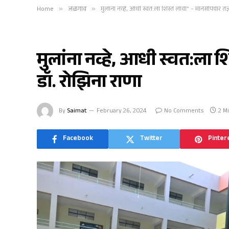
Home
»
जळगाव
»
मुलांना नव्हे, आधी स्वत:ला शिस्त लावा” – मानसोपचार तज्
जळगाव
मुलांना नव्हे, आधी स्वत:ला 
डॉ. रोझिना राणा
By
Saimat
February 26, 2024
No Comments
2 M
Facebook
Twitter
Pinter