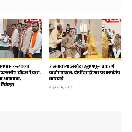
पास रस्त्याच्या
जळगावच्या असोदा उड्डाणपूल प्रकरणी
उच्चस्तरीय चौकशी करा;
कठोर पाऊल; दोषींवर होणार प्रशासकीय
ेना आक्रमक,
कारवाई
ा निवेदन
August 6, 2026