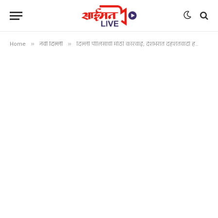
Home
»
नवी दिल्ली
»
दिल्ली पोलिसांची मोठी कारवाई; देशभरात दहशतवादी हल्ल्याचा कट उधळला, मुंबईसह अनेक शहरं होती टार्गेटवर