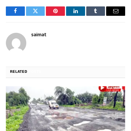
Facebook
Twitter
Pinterest
LinkedIn
Tumblr
Email
saimat
RELATED
POSTS