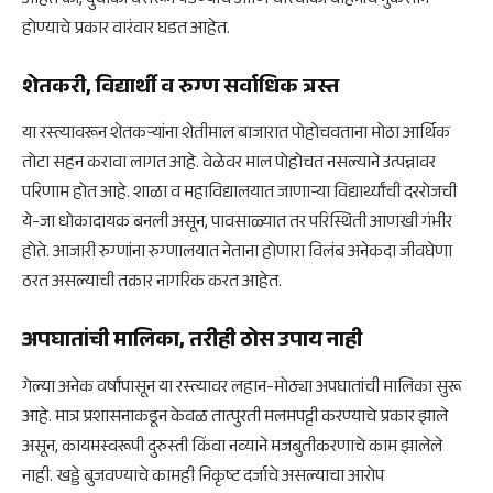
आहेत की, दुचाकी घसरून पडण्याचे आणि चारचाकी वाहनांचे नुकसान
होण्याचे प्रकार वारंवार घडत आहेत.
शेतकरी, विद्यार्थी व रुग्ण सर्वाधिक त्रस्त
या रस्त्यावरून शेतकऱ्यांना शेतीमाल बाजारात पोहोचवताना मोठा आर्थिक
तोटा सहन करावा लागत आहे. वेळेवर माल पोहोचत नसल्याने उत्पन्नावर
परिणाम होत आहे. शाळा व महाविद्यालयात जाणाऱ्या विद्यार्थ्यांची दररोजची
ये-जा धोकादायक बनली असून, पावसाळ्यात तर परिस्थिती आणखी गंभीर
होते. आजारी रुग्णांना रुग्णालयात नेताना होणारा विलंब अनेकदा जीवघेणा
ठरत असल्याची तक्रार नागरिक करत आहेत.
अपघातांची मालिका, तरीही ठोस उपाय नाही
गेल्या अनेक वर्षांपासून या रस्त्यावर लहान-मोठ्या अपघातांची मालिका सुरू
आहे. मात्र प्रशासनाकडून केवळ तात्पुरती मलमपट्टी करण्याचे प्रकार झाले
असून, कायमस्वरूपी दुरुस्ती किंवा नव्याने मजबुतीकरणाचे काम झालेले
नाही. खड्डे बुजवण्याचे कामही निकृष्ट दर्जाचे असल्याचा आरोप