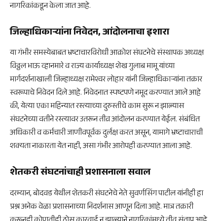
नागरिकांकडून केला जात आहे.
जिल्हाधिकाऱ्यांना निवेदन, आंदोलनाचा इशारा
या गंभीर समस्येबाबत भ्रष्टाचारविरोधी आक्रोश संघटनेचे संस्थापक अध्यक्ष
विठ्ठल भाऊ व्हानमारे व राज्य कार्याध्यक्ष शेख गुलाब मामू यांच्या
मार्गदर्शनाखाली जिल्हाध्यक्ष रामेश्वर लोहार यांनी जिल्हाधिकाऱ्यांना तक्रार
स्वरूपाचे निवेदन दिले आहे. निवेदनात स्पष्टपणे नमूद करण्यात आले आहे
की, येत्या एका महिन्यात रस्त्याच्या दुरुस्तीचे काम सुरू न झाल्यास
संघटनेच्या वतीने रस्त्यावर उतरून तीव्र आंदोलन करण्यात येईल. संबंधित
अधिकारी व कर्मचारी जाणीवपूर्वक दुर्लक्ष करत असून, यामागे भ्रष्टाचाराची
शक्यता नाकारता येत नाही, असा गंभीर आरोपही करण्यात आला आहे.
शेतकरी संघटनांचाही प्रशासनाला सवाल
दरम्यान, बोदवड येथील शेतकरी संघटनेचे नेते सुवर्णसिंग पाटील यांनीही हा
प्रश्न अनेक वेळा प्रशासनाच्या निदर्शनास आणून दिला आहे. मात्र तक्रारी
करूनही कोणतीही ठोस कारवाई न झाल्याने नागरिकांमध्ये तीव्र संताप आहे.