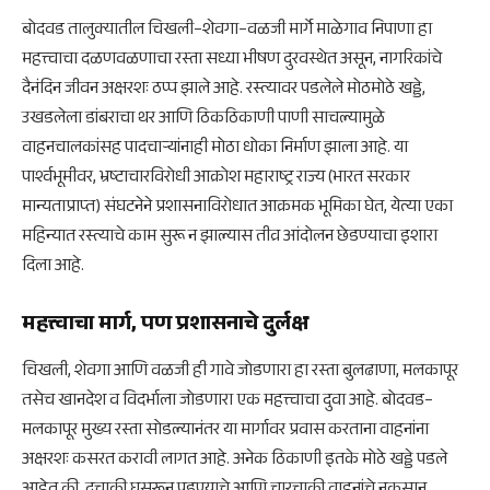
बोदवड तालुक्यातील चिखली–शेवगा–वळजी मार्गे माळेगाव निपाणा हा
महत्त्वाचा दळणवळणाचा रस्ता सध्या भीषण दुरवस्थेत असून, नागरिकांचे
दैनंदिन जीवन अक्षरशः ठप्प झाले आहे. रस्त्यावर पडलेले मोठमोठे खड्डे,
उखडलेला डांबराचा थर आणि ठिकठिकाणी पाणी साचल्यामुळे
वाहनचालकांसह पादचाऱ्यांनाही मोठा धोका निर्माण झाला आहे. या
पार्श्वभूमीवर, भ्रष्टाचारविरोधी आक्रोश महाराष्ट्र राज्य (भारत सरकार
मान्यताप्राप्त) संघटनेने प्रशासनाविरोधात आक्रमक भूमिका घेत, येत्या एका
महिन्यात रस्त्याचे काम सुरू न झाल्यास तीव्र आंदोलन छेडण्याचा इशारा
दिला आहे.
महत्त्वाचा मार्ग, पण प्रशासनाचे दुर्लक्ष
चिखली, शेवगा आणि वळजी ही गावे जोडणारा हा रस्ता बुलढाणा, मलकापूर
तसेच खानदेश व विदर्भाला जोडणारा एक महत्त्वाचा दुवा आहे. बोदवड–
मलकापूर मुख्य रस्ता सोडल्यानंतर या मार्गावर प्रवास करताना वाहनांना
अक्षरशः कसरत करावी लागत आहे. अनेक ठिकाणी इतके मोठे खड्डे पडले