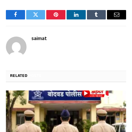
Facebook
Twitter
Pinterest
LinkedIn
Tumblr
Email
saimat
RELATED
POSTS