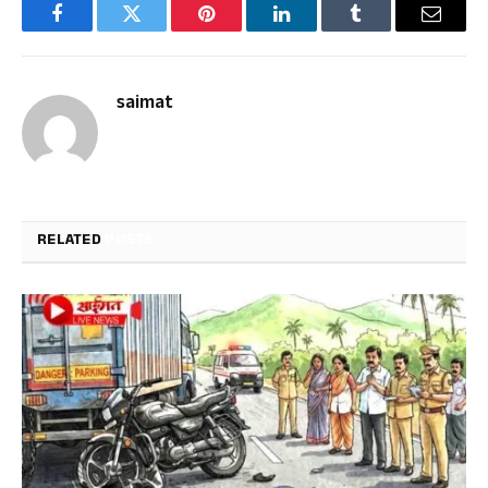
Facebook
Twitter
Pinterest
LinkedIn
Tumblr
Email
saimat
RELATED
POSTS