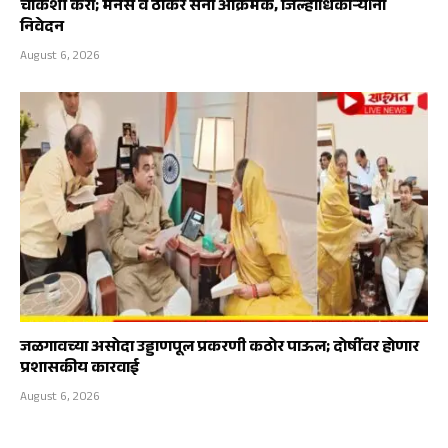
चौकशी करा; मनसे व ठाकरे सेना आक्रमक, जिल्हाधिकाऱ्यांना
निवेदन
August 6, 2026
जळगावच्या असोदा उड्डाणपूल प्रकरणी कठोर पाऊल; दोषींवर होणार
प्रशासकीय कारवाई
August 6, 2026