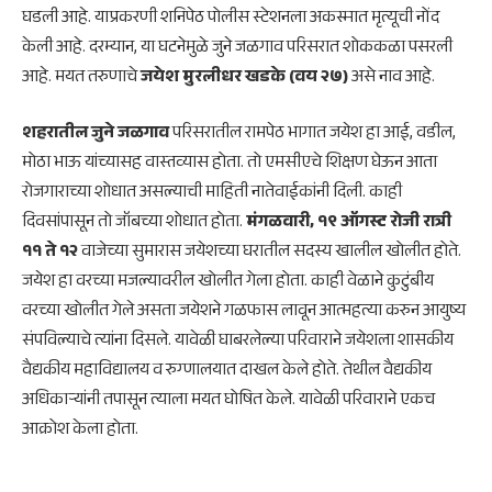
घडली आहे. याप्रकरणी शनिपेठ पोलीस स्टेशनला अकस्मात मृत्यूची नोंद
केली आहे. दरम्यान, या घटनेमुळे जुने जळगाव परिसरात शोककळा पसरली
आहे. मयत तरुणाचे
जयेश मुरलीधर खडके (वय २७)
असे नाव आहे.
शहरातील जुने जळगाव
परिसरातील रामपेठ भागात जयेश हा आई, वडील,
मोठा भाऊ यांच्यासह वास्तव्यास होता. तो एमसीएचे शिक्षण घेऊन आता
रोजगाराच्या शोधात असल्याची माहिती नातेवाईकांनी दिली. काही
दिवसांपासून तो जॉबच्या शोधात होता.
मंगळवारी, १९ ऑगस्ट रोजी रात्री
११ ते १२
वाजेच्या सुमारास जयेशच्या घरातील सदस्य खालील खोलीत होते.
जयेश हा वरच्या मजल्यावरील खोलीत गेला होता. काही वेळाने कुटुंबीय
वरच्या खोलीत गेले असता जयेशने गळफास लावून आत्महत्या करुन आयुष्य
संपविल्याचे त्यांना दिसले. यावेळी घाबरलेल्या परिवाराने जयेशला शासकीय
वैद्यकीय महाविद्यालय व रुग्णालयात दाखल केले होते. तेथील वैद्यकीय
अधिकाऱ्यांनी तपासून त्याला मयत घोषित केले. यावेळी परिवाराने एकच
आक्रोश केला होता.