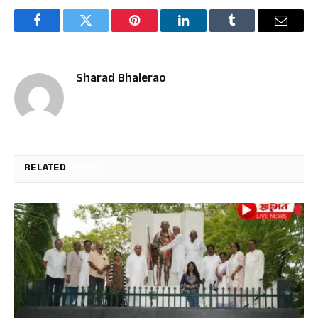
Facebook
Twitter
Pinterest
LinkedIn
Tumblr
Email
Sharad Bhalerao
RELATED
POSTS