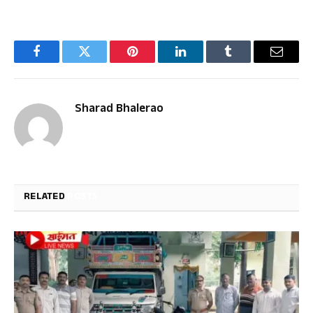
Facebook
Twitter
Pinterest
LinkedIn
Tumblr
Email
Sharad Bhalerao
RELATED
POSTS