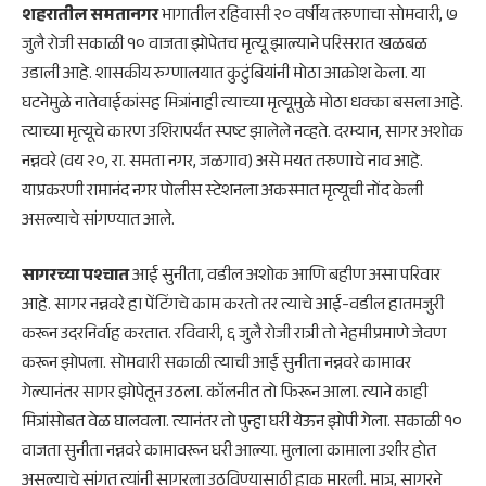
शहरातील समतानगर
भागातील रहिवासी २० वर्षीय तरुणाचा सोमवारी, ७
जुलै रोजी सकाळी १० वाजता झोपेतच मृत्यू झाल्याने परिसरात खळबळ
उडाली आहे. शासकीय रुग्णालयात कुटुंबियांनी मोठा आक्रोश केला. या
घटनेमुळे नातेवाईकांसह मित्रांनाही त्याच्या मृत्यूमुळे मोठा धक्का बसला आहे.
त्याच्या मृत्यूचे कारण उशिरापर्यंत स्पष्ट झालेले नव्हते. दरम्यान, सागर अशोक
नन्नवरे (वय २०, रा. समता नगर, जळगाव) असे मयत तरुणाचे नाव आहे.
याप्रकरणी रामानंद नगर पोलीस स्टेशनला अकस्मात मृत्यूची नोंद केली
असल्याचे सांगण्यात आले.
सागरच्या पश्चात
आई सुनीता, वडील अशोक आणि बहीण असा परिवार
आहे. सागर नन्नवरे हा पेंटिंगचे काम करतो तर त्याचे आई-वडील हातमजुरी
करून उदरनिर्वाह करतात. रविवारी, ६ जुलै रोजी रात्री तो नेहमीप्रमाणे जेवण
करून झोपला. सोमवारी सकाळी त्याची आई सुनीता नन्नवरे कामावर
गेल्यानंतर सागर झोपेतून उठला. कॉलनीत तो फिरून आला. त्याने काही
मित्रांसोबत वेळ घालवला. त्यानंतर तो पुन्हा घरी येऊन झोपी गेला. सकाळी १०
वाजता सुनीता नन्नवरे कामावरून घरी आल्या. मुलाला कामाला उशीर होत
असल्याचे सांगत त्यांनी सागरला उठविण्यासाठी हाक मारली. मात्र, सागरने