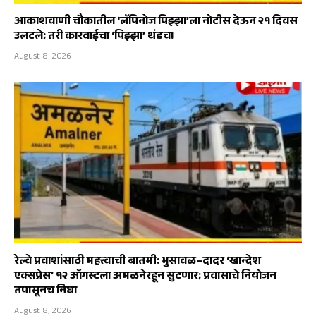
आकाशवाणी चौकातील ‘लॅपिनोज पिझ्झा’ला नोटीस देऊन २१ दिवस
उलटले; तरी कारवाईचा ‘पिझ्झा’ थंडच!
August 8, 2026
रेल्वे प्रवाशांसाठी महत्त्वाची बातमी: भुसावळ–दादर ‘खान्देश
एक्सप्रेस’ १२ ऑगस्टला अमळनेरहून सुटणार; प्रवासाचे नियोजन
तपासूनच निघा
August 8, 2026