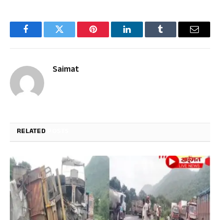
Facebook
Twitter
Pinterest
LinkedIn
Tumblr
Email
Saimat
RELATED
POSTS