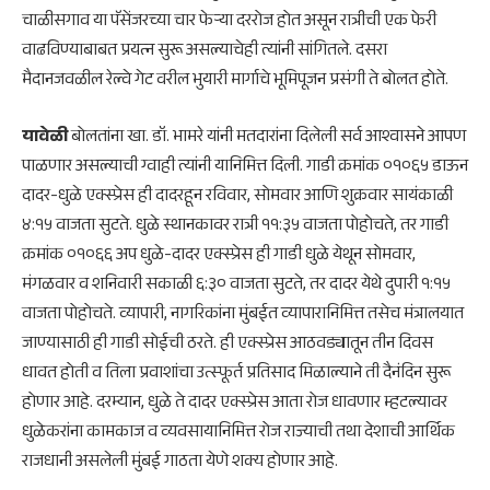
चाळीसगाव या पॅसेंजरच्या चार फेऱ्या दररोज होत असून रात्रीची एक फेरी
वाढविण्याबाबत प्रयत्न सुरू असल्याचेही त्यांनी सांगितले. दसरा
मैदानजवळील रेल्वे गेट वरील भुयारी मार्गाचे भूमिपूजन प्रसंगी ते बोलत होते.
यावेळी
बोलतांना खा. डॉ. भामरे यांनी मतदारांना दिलेली सर्व आश्वासने आपण
पाळणार असल्याची ग्वाही त्यांनी यानिमित्त दिली. गाडी क्रमांक ०१०६५ डाऊन
दादर-धुळे एक्स्प्रेस ही दादरहून रविवार, सोमवार आणि शुक्रवार सायंकाळी
४:१५ वाजता सुटते. धुळे स्थानकावर रात्री ११:३५ वाजता पोहोचते, तर गाडी
क्रमांक ०१०६६ अप धुळे-दादर एक्स्प्रेस ही गाडी धुळे येथून सोमवार,
मंगळवार व शनिवारी सकाळी ६:३० वाजता सुटते, तर दादर येथे दुपारी १:१५
वाजता पोहोचते. व्यापारी, नागरिकांना मुंबईत व्यापारानिमित्त तसेच मंत्रालयात
जाण्यासाठी ही गाडी सोईची ठरते. ही एक्स्प्रेस आठवड्यातून तीन दिवस
धावत होती व तिला प्रवाशांचा उत्स्फूर्त प्रतिसाद मिळाल्याने ती दैनंदिन सुरू
होणार आहे. दरम्यान, धुळे ते दादर एक्स्प्रेस आता रोज धावणार म्हटल्यावर
धुळेकरांना कामकाज व व्यवसायानिमित्त रोज राज्याची तथा देशाची आर्थिक
राजधानी असलेली मुंबई गाठता येणे शक्य होणार आहे.