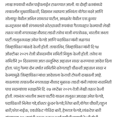
लाख रुपयाची नवीन पाईपलाईन टाकण्यात आली. या दोन्ही कामांमध्ये
तत्कालीन मुख्याधिकारी, विद्यमान स्थापत्य अभियंता योगेश मदने आणि
सोलापूर येथील अनिल शामराव पाटील, अमळनेर येथील एस.कुमार
कन्स्ट्रक्शन यांनी संगनमताने कोट्यावधी रुपयांचा गैरव्यवहार केल्याची लेखी
तक्रार माजी नगराध्यक्ष नौशाद तडवी तसेच माजी नगरसेवक, भारतीय जनता
पार्टी तालुकाध्यक्ष उमेश फेगडे आणि पदाधिकाऱ्यांनी जळगाव
जिल्हाधिकाऱ्यांकडे केली होती. तत्कालिन, जिल्हाधिकाऱ्यांनी दि.१४
ऑक्टोंबर २०२१ रोजी त्रीसदस्यीय समिती नियुक्त केली होती. तसेच या
समितीने ३० दिवसाच्या आत वस्तूनिष्ठ अहवाल सादर करण्याचा आदेश दिला
होता. परंतु गेल्या दोन वर्षात समितीने कोणताही चौकशी अहवाल सादर न
केल्यामुळे जिल्हाधिकाऱ्यांचा आदेशाला केराची टोपली दाखवली आहे.
यावलच्या तत्कालीन नगराध्यक्ष नौशाद मुबारक तडवी यांनी त्यांच्या नावानिशी
पाच सदस्यांच्या स्वाक्षरीने दि. २७ सप्टेंबर २०२१ रोजी लेखी तक्रार केली
होती. त्यानंतर भारतीय जनता पार्टीचे यावल तालुका अध्यक्ष उमेश फेगडे,
पदाधिकारी निलेश गडे,डॉक्टर कुंदन फेगडे,रितेश बारी,योगेश चौधरी,राहुल
बारी,परेश नाईक, एडवोकेट गोविंदा बारी, हेमराज फेगडे,व्यंकटेश बारी