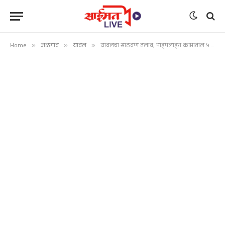
Home
»
जळगाव
»
यावल
»
यावलचा साठवण तलाव, पाइपलाइन कामातील ५ कोटींच्या गैरव्यवहारांचा चौकशी अहवाल गेला कुठे ?