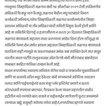
यांच्यासह २७ जणांनी तक्रार करून कार्यवाहीची मागणी केली होती.
त्यानुसार जिल्हाधिकारी जळगाव यांनी १४ ऑक्टोंबर २०२१ रोजी उपविभागीय
अधिकारी फैजपूर भाग फैजपूर,जळगाव येथील लघु पाटबंधारे विभाग
कार्यकारी अभियंता,तसेच जिल्हाधिकारी जळगाव कार्यालयातील जिल्हा
प्रशासन अधिकारी या तीन अधिकाऱ्यांची समिती नियुक्त केली होती आणि
आहे या समितीने दिरंगाई व हलगर्जीपणा न करता ३० दिवसात जिल्हाधिकारी
जळगाव यांच्याकडे अहवाल सादर करण्याचा आदेश दिला होता तरीसुद्धा या
समितीने गेल्या दोन वर्षात आपला अहवाल जिल्हाधिकारी जळगाव यांच्याकडे
पाठविला नाही त्यामुळे या प्रकरणाबाबत अनेक प्रश्न उपस्थित केले जात असून
भारतीय जनता पार्टीचे तालुकाध्यक्ष उमेश फेगडे यांनी औरंगाबाद खंडपीठात
याबाबत जनहित याचिका दाखल केली आहे.
यावल नगरपरिषद स्थापत्य अभियंता योगेश मदने व तत्कालीन मुख्याधिकारी
आणि या कामाचे वरील नमूद ठेकेदार यांनी संगनमताने अतिरिक्त साठवण
तलाव आणि पाईपलाईनचे काम मंजूर प्लॅन इस्टिमेट प्रमाणे न करता
कोट्यावधी रुपयाचा भ्रष्टाचार, गैरप्रकार केला यावल शहरातील वाढीव
हद्दीतील सर्व रस्त्यांचे बारा वाजले व पाईपलाईन जागोजागी फुटत असल्याने
रस्त्यावर खड्डे अजूनही जसेच्या तसेच आहेत,नगरपरिषद म्हणजे स्थापत्य