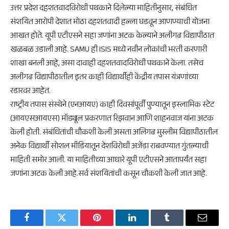
उत्तर प्रदेश दहशतवादविरोधी पथकाने दिलेल्या माहितीनुसार, संबंधित
संशयित आरोपी देशात मोठा दहशतवादी हल्ला घडवून आणण्याची योजना
आखत होते. यूपी एटीएसने सहा जणांना अटक केल्याने अलीगढ विद्यापीठात
खळबळ उडाली आहे. SAMU ही ISIS मध्ये नवीन लोकांची भरती करणारी
शाखा बनली आहे, असा दावाही दहशतवादविरोधी पथकाने केला. तसेच
अलीगढ विद्यापीठातील इतर काही विद्यार्थीही केंद्रीय तपास यंत्रणांच्या
रडारवर आहेत.
राष्ट्रीय तपास संस्थेने (एनआयए) काही दिवसांपूर्वी पुण्यातून इस्लामिक स्टेट
(आयएसआयएस) मॉड्यूल प्रकरणात रिझवान आणि शाहनवाज यांना अटक
केली होती. संबंधितांची चौकशी केली असता अलिगढ मुस्लीम विद्यापीठातील
अनेक विद्यार्थी सोशल मीडियातून देशविरोधी अजेंडा राबवण्यात गुंतल्याची
माहिती समोर आली. या माहितीच्या आधारे यूपी एटीएसने आतापर्यंत सहा
जणांना अटक केली आहे.सर्व संशयितांची कसून चौकशी केली जात आहे.
Facebook
Twitter
Pinterest
LinkedIn
Tumblr
Email