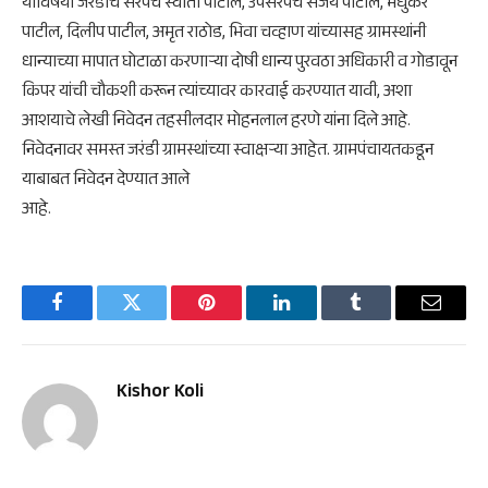
याविषयी जरंडीचे सरपंच स्वाती पाटील, उपसरपंच संजय पाटील, मधुकर
पाटील, दिलीप पाटील, अमृत राठोड, भिवा चव्हाण यांच्यासह ग्रामस्थांनी
धान्याच्या मापात घोटाळा करणाऱ्या दोषी धान्य पुरवठा अधिकारी व गोडावून
किपर यांची चौकशी करून त्यांच्यावर कारवाई करण्यात यावी, अशा
आशयाचे लेखी निवेदन तहसीलदार मोहनलाल हरणे यांना दिले आहे.
निवेदनावर समस्त जरंडी ग्रामस्थांच्या स्वाक्षऱ्या आहेत. ग्रामपंचायतकडून
याबाबत निवेदन देण्यात आले
आहे.
Facebook
Twitter
Pinterest
LinkedIn
Tumblr
Email
Kishor Koli