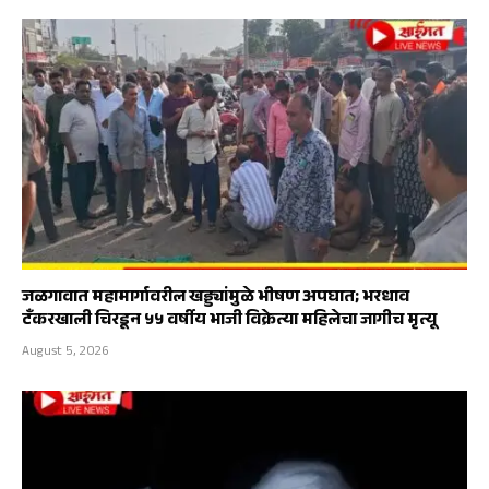
जळगावात महामार्गावरील खड्ड्यांमुळे भीषण अपघात; भरधाव
टँकरखाली चिरडून ५५ वर्षीय भाजी विक्रेत्या महिलेचा जागीच मृत्यू
August 5, 2026