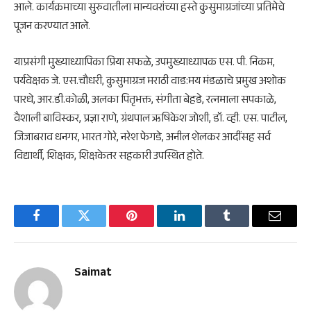
आले. कार्यक्रमाच्या सुरुवातीला मान्यवरांच्या हस्ते कुसुमाग्रजांच्या प्रतिमेचे
पूजन करण्यात आले.
याप्रसंगी मुख्याध्यापिका प्रिया सफळे, उपमुख्याध्यापक एस. पी. निकम,
पर्यवेक्षक जे. एस.चौधरी, कुसुमाग्रज मराठी वाड:मय मंडळाचे प्रमुख अशोक
पारधे, आर.डी.कोळी, अलका पितृभक्त, संगीता बेहडे, रत्नमाला सपकाळे,
वैशाली बाविस्कर, प्रज्ञा राणे, ग्रंथपाल ऋषिकेश जोशी, डॉ. व्ही. एस. पाटील,
जिजाबराव धनगर, भारत गोरे, नरेश फेगडे, अनील शेलकर आदींसह सर्व
विद्यार्थी, शिक्षक, शिक्षकेतर सहकारी उपस्थित होते.
Facebook
Twitter
Pinterest
LinkedIn
Tumblr
Email
Saimat