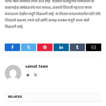
सत्तार यांनी समाधान व्यक्त केले आहे. याआधी फर्दापूरच्या पायथ्याशी डाॅ.
बाबासाहेब आंबेडकरांचे भव्य स्मारक, छत्रपती शिवाजी महाराज यांच्या
स्मारकाला देखील मंजुरी मिळवली आहे. या शिवाय मतदारसंघातील छोटे मोठे
सिंचनाचे प्रकल्प, त्याचे सर्वे आणि प्रत्यक्ष कामांना मंजुरी सत्तार यांनी
मिळवली आहे.
Facebook
Twitter
Pinterest
LinkedIn
Tumblr
Email
saimat team
Website
X
(Twitter)
RELATED
POSTS