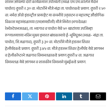
शासन आपल्या दारी कार्यक्रमास उपस्थिती (स्थळ एम.एम.कॉलेज मैदान
पाचोरा) दुपारी २.३० वा. मोटारीने मौजे नांद्रा ता. पाचोराकडे प्रयाण. दुपारी २.५०
वा. नर्मदा ॲग्रो इंडस्ट्रीज प्रायव्हेट या कंपनीचे उद्घाटन व महाराष्ट्र औद्योगिक
विकास महामंडळाच्या (एमआयडीसी) मौजे निंभोरा (नगरदेवळा
रेल्वेस्टेशनजवळ), ता. भडगाव व पाचोरा येथे ५० खाटांच्या उपजिल्हा
रुग्णालयाच्या नविन मुख्य इमारत बांधकामाचे ई-भूमिपूजन (स्थळ- नांद्रा ता.
पाचोरा, जि.जळगाव), दुपारी ३.३० वा. मोटारीने मौजे हडसन शिवार
हेलीपॅडकडे प्रयाण. दुपारी ३.४५ वा. मौजे हडसन शिवार हेलीपॅड येथे आगमन
व हेलीकॉप्टरने जळगाव विमानतळाकडे प्रयाण.दुपारी ४ वा. जळगाव
विमानतळ येथे आगमन व शासकीय विमानाने मुंबईकडे प्रयाण.
Facebook
Twitter
Pinterest
LinkedIn
Tumblr
Email